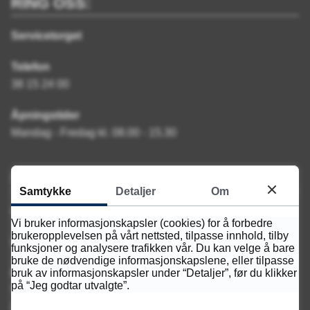
RING OSS:
Servicetorget
Telefon
38 15 24 00
Åpningstider
Mandag - Fredag kl. 08.00 - 15.30
SKRIV TIL OSS
Samtykke
Detaljer
Om
e-post adresse:
Vi bruker informasjonskapsler (cookies) for å forbedre
brukeropplevelsen på vårt nettsted, tilpasse innhold, tilby
kontakt@vennesla.vgs.no
funksjoner og analysere trafikken vår. Du kan velge å bare
bruke de nødvendige informasjonskapslene, eller tilpasse
Postadresse:
bruk av informasjonskapsler under “Detaljer”, før du klikker
på “Jeg godtar utvalgte”.
Vennesla videregående skole
Postboks 158