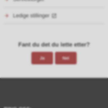
Ledige stillinger
Fant du det du lette etter?
Ja
Nei