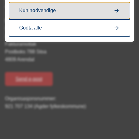
4703 Vennesla
Kun nødvendige
Fakturaadresse:
Godta alle
EHF: 921 707 134
Agder Fylkeskommune
Fakturamottak
Postboks 788 Stoa
4809 Arendal
Send e-post
Organisasjonsnummer:
921 707 134 (Agder fylkeskommune)