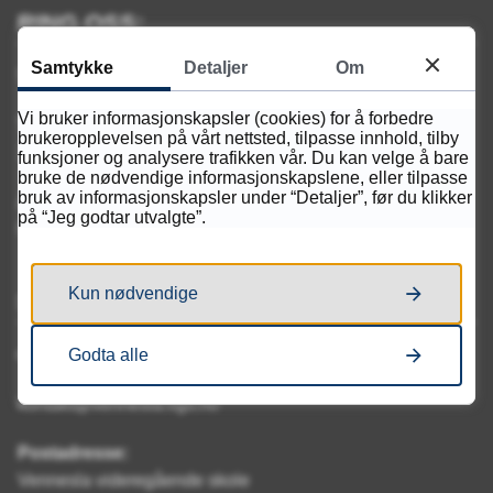
RING OSS:
Samtykke
Detaljer
Om
Servicetorget
Vi bruker informasjonskapsler (cookies) for å forbedre
Telefon
brukeropplevelsen på vårt nettsted, tilpasse innhold, tilby
38 15 24 00
funksjoner og analysere trafikken vår. Du kan velge å bare
bruke de nødvendige informasjonskapslene, eller tilpasse
bruk av informasjonskapsler under “Detaljer”, før du klikker
Åpningstider
på “Jeg godtar utvalgte”.
Mandag - Fredag kl. 08.00 - 15.30
Kun nødvendige
SKRIV TIL OSS
e-post adresse:
Godta alle
kontakt@vennesla.vgs.no
Postadresse:
Vennesla videregående skole